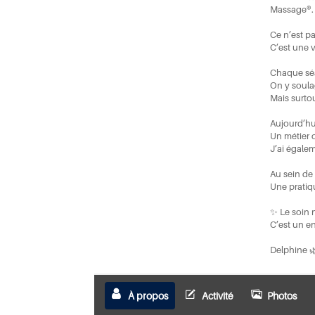
Massage®.
Ce n’est p
C’est une vé
Chaque séa
On y soula
Mais surtou
Aujourd’hu
Un métier o
J’ai égale
Au sein de
Une pratiqu
✨ Le soin n
C’est un e
Delphine 
À propos
Activité
Photos