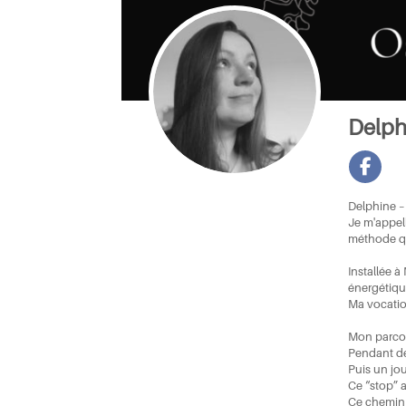
Delph
Delphine –
Je m'appel
méthode qu
Installée à
énergétiqu
Ma vocation
Mon parcour
Pendant de
Puis un jou
Ce “stop” 
Ce chemin 