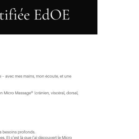
bre – avec mes mains, mon écoute, et une
en Micro Massage® (crânien, viscéral, dorsal,
es besoins profonds.
 Et c’est là que j’ai découvert le Micro