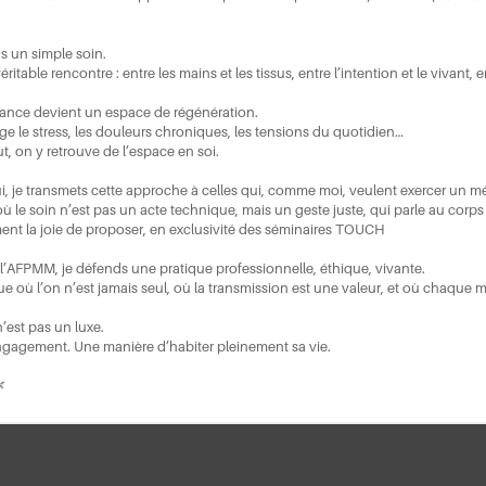
as un simple soin.
ritable rencontre : entre les mains et les tissus, entre l’intention et le vivant, ent
nce devient un espace de régénération.
ge le stress, les douleurs chroniques, les tensions du quotidien…
t, on y retrouve de l’espace en soi.
i, je transmets cette approche à celles qui, comme moi, veulent exercer un mé
ù le soin n’est pas un acte technique, mais un geste juste, qui parle au corps 
ment la joie de proposer, en exclusivité des séminaires TOUCH
 l’AFPMM, je défends une pratique professionnelle, éthique, vivante.
e où l’on n’est jamais seul, où la transmission est une valeur, et où chaque m
’est pas un luxe.
ngagement. Une manière d’habiter pleinement sa vie.
