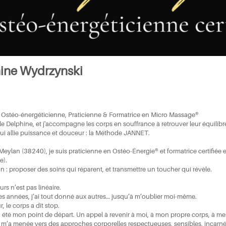
ine Wydrzynski
 Ostéo-énergéticienne, Praticienne & Formatrice en Micro Massage®
le Delphine, et j'accompagne les corps en souffrance à retrouver leur équili
i allie puissance et douceur : la Méthode JANNET.
 Meylan (38240), je suis praticienne en Ostéo-Énergie® et formatrice certifiée 
e).
 : proposer des soins qui réparent, et transmettre un toucher qui révèle.
s n’est pas linéaire.
s années, j’ai tout donné aux autres… jusqu’à m’oublier moi-même.
r, le corps a dit stop.
a été mon point de départ. Un appel à revenir à moi, à mon propre corps, à m
m’a menée vers des approches corporelles respectueuses, sensibles, incarnées.